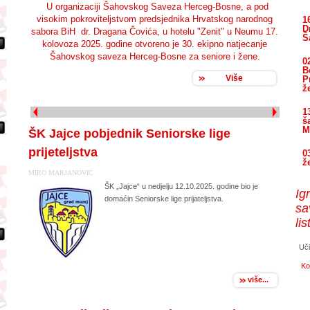
U organizaciji Šahovskog Saveza Herceg-Bosne, a pod
visokim pokroviteljstvom predsjednika Hrvatskog narodnog
1
D
sabora BiH dr. Dragana Čovića, u hotelu "Zenit" u Neumu 17.
Š
kolovoza 2025. godine otvoreno je 30. ekipno natjecanje
Šahovskog saveza Herceg-Bosne za seniore i žene.
0
B
Više
P
ž
1
š
M
ŠK Jajce pobjednik Seniorske lige
prijeteljstva
0
ž
MIRO MARJANOVIC
ŠK „Jajce“ u nedjelju 12.10.2025. godine bio je
Ig
domaćin Seniorske lige prijateljstva.
sa
li
Uči
Ko
više...