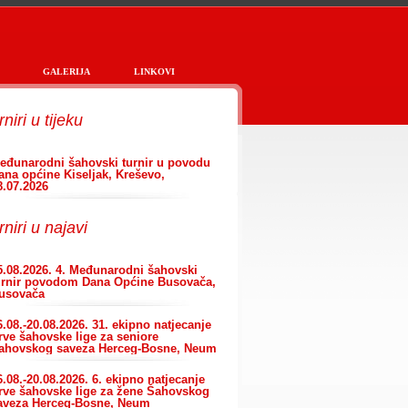
GALERIJA
LINKOVI
rniri
u tijeku
eđunarodni šahovski turnir u povodu
ana općine Kiseljak, Kreševo,
8.07.2026
rniri
u najavi
5.08.2026. 4. Međunarodni šahovski
urnir povodom Dana Općine Busovača,
usovača
6.08.-20.08.2026. 31. ekipno natjecanje
rve šahovske lige za seniore
ahovskog saveza Herceg-Bosne, Neum
6.08.-20.08.2026. 6. ekipno natjecanje
rve šahovske lige za žene Šahovskog
aveza Herceg-Bosne, Neum