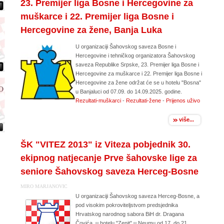
23. Premijer liga Bosne i Hercegovine za
muškarce i 22. Premijer liga Bosne i
Hercegovine za žene, Banja Luka
U organizaciji Šahovskog saveza Bosne i
Hercegovine i tehničkog organizatora Šahovskog
saveza Republike Srpske, 23. Premijer liga Bosne i
Hercegovine za muškarce i 22. Premijer liga Bosne i
Hercegovine za žene održat će se u hotelu "Bosna"
u Banjaluci od 07.09. do 14.09.2025. godine.
Rezultati-muškarci
-
Rezultati-žene
-
Prijenos uživo
više...
ŠK "VITEZ 2013" iz Viteza pobjednik 30.
ekipnog natjecanje Prve šahovske lige za
seniore Šahovskog saveza Herceg-Bosne
MIRO MARJANOVIC
U organizaciji Šahovskog saveza Herceg-Bosne, a
pod visokim pokroviteljstvom predsjednika
Hrvatskog narodnog sabora BiH dr. Dragana
Čovića, u hotelu "Zenit" u Neumu od 17. do 21.