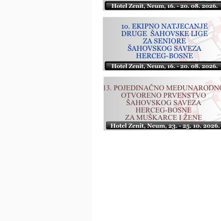
first
prev
next
last
start
stop