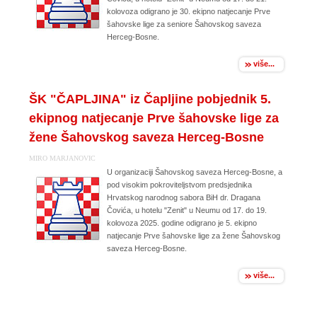
kolovoza odigrano je 30. ekipno natjecanje Prve
šahovske lige za seniore Šahovskog saveza
Herceg-Bosne.
više...
ŠK "ČAPLJINA" iz Čapljine pobjednik 5.
ekipnog natjecanje Prve šahovske lige za
žene Šahovskog saveza Herceg-Bosne
MIRO MARJANOVIC
U organizaciji Šahovskog saveza Herceg-Bosne, a
pod visokim pokroviteljstvom predsjednika
Hrvatskog narodnog sabora BiH dr. Dragana
Čovića, u hotelu "Zenit" u Neumu od 17. do 19.
kolovoza 2025. godine odigrano je 5. ekipno
natjecanje Prve šahovske lige za žene Šahovskog
saveza Herceg-Bosne.
više...