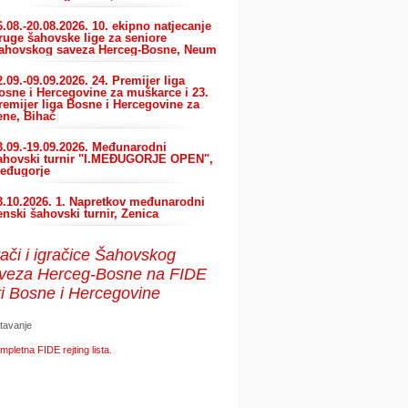
6.08.-20.08.2026. 10. ekipno natjecanje
ruge šahovske lige za seniore
ahovskog saveza Herceg-Bosne, Neum
2.09.-09.09.2026. 24. Premijer liga
osne i Hercegovine za muškarce i 23.
remijer liga Bosne i Hercegovine za
ene, Bihać
3.09.-19.09.2026. Međunarodni
ahovski turnir "I.MEĐUGORJE OPEN",
eđugorje
3.10.2026. 1. Napretkov međunarodni
enski šahovski turnir, Zenica
rači
i igračice Šahovskog
veza Herceg-Bosne na FIDE
sti Bosne i Hercegovine
tavanje
mpletna FIDE rejting lista
.