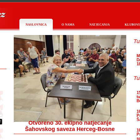
NASLOVNICA
O NAMA
NATJECANJA
KLUBOVI
Tu
M
D
1
Tu
1
t
B
1
P
Š
Otvoreno 30. ekipno natjecanje
Šahovskog saveza Herceg-Bosne
1
P
s