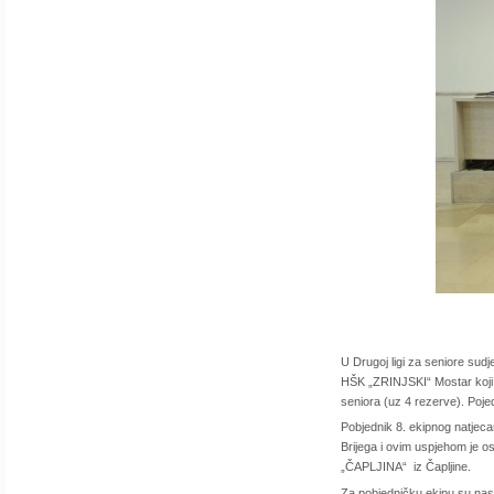
U Drugoj ligi za seniore su
HŠK „ZRINJSKI“ Mostar koji s
seniora (uz 4 rezerve). Pojed
Pobjednik 8. ekipnog natje
Brijega i ovim uspjehom je 
„ČAPLJINA“ iz Čapljine.
Za pobjedničku ekipu su nast