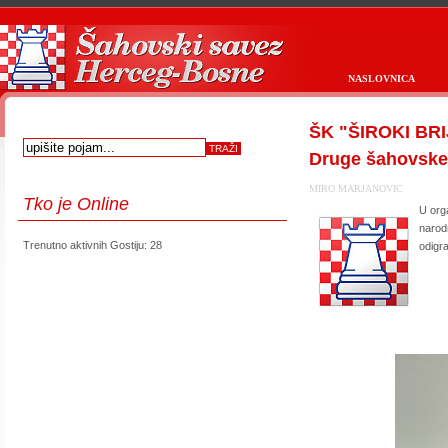
NASLOVNICA
ŠK "ŠIROKI BRIJ
Druge šahovske
MIRO MARJANOVIC
Tko
je Online
U org
narod
Trenutno aktivnih Gostiju: 28
odigr
first
prev
next
last
start
stop