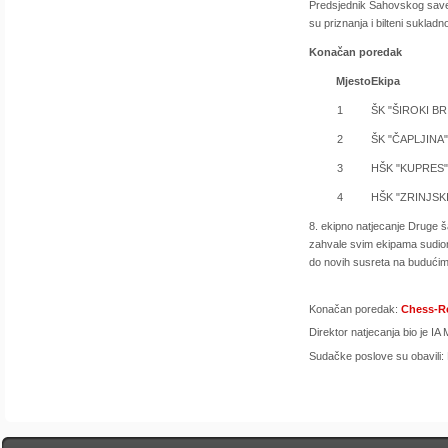
Predsjednik Šahovskog savez
su priznanja i bilteni sukladn
Konačan poredak
Mjesto
Ekipa
1
ŠK "ŠIROKI BRI
2
ŠK "ČAPLJINA" 
3
HŠK "KUPRES"
4
HŠK "ZRINJSKI
8. ekipno natjecanje Druge 
zahvale svim ekipama sudioni
do novih susreta na budući
Konačan poredak:
Chess-R
Direktor natjecanja bio je IA
Sudačke poslove su obavili: 