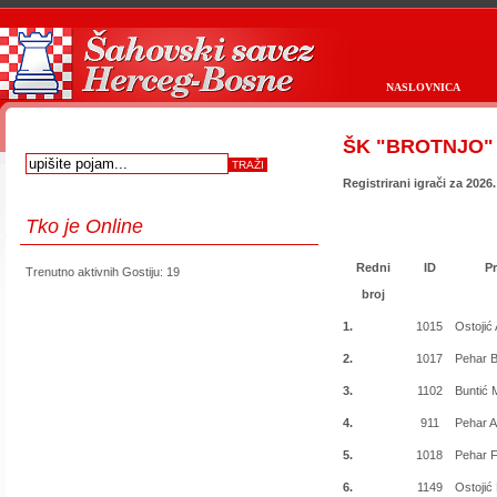
NASLOVNICA
ŠK "BROTNJO" 
Registrirani igrači za 2026
Tko
je Online
Redni
ID
Pr
Trenutno aktivnih Gostiju: 19
first
prev
next
last
start
stop
broj
1.
1015
Ostojić
2.
1017
Pehar 
3.
1102
Buntić 
4.
911
Pehar A
5.
1018
Pehar Fi
6.
1149
Ostojić