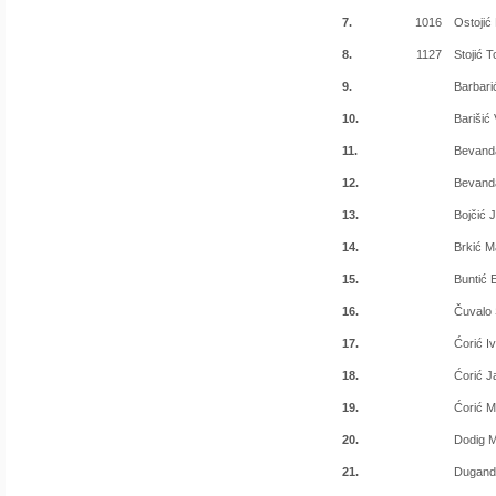
7.
1016
Ostojić 
8.
1127
Stojić 
9.
Barbar
10.
Barišić
11.
Bevand
12.
Bevand
13.
Bojčić 
14.
Brkić M
15.
Buntić 
16.
Čuvalo 
17.
Ćorić I
18.
Ćorić J
19.
Ćorić M
20.
Dodig M
21.
Dugand