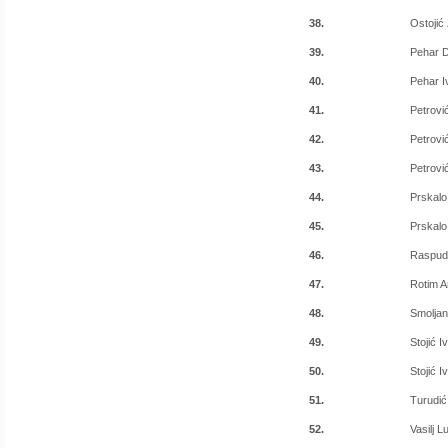
38.
Ostojić 
39.
Pehar 
40.
Pehar I
41.
Petrovi
42.
Petrovi
43.
Petrovi
44.
Prskal
45.
Prskalo
46.
Raspudi
47.
Rotim A
48.
Smoljan
49.
Stojić I
50.
Stojić I
51.
Turudić
52.
Vasilj L