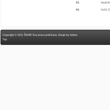
53.
Vasilj M
54.
Vučić D
Copyright © 2011 ŠSHB! Sva prava pridržana.
Dizajn by bobos
Top