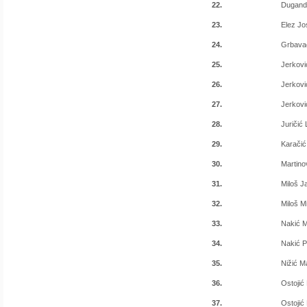
22.
Dugandž
23.
Elez Jo
24.
Grbava
25.
Jerkovi
26.
Jerkov
27.
Jerkovi
28.
Juričić
29.
Karačić
30.
Martinov
31.
Miloš J
32.
Miloš M
33.
Nakić M
34.
Nakić P
35.
Nižić M
36.
Ostojić
37.
Ostojić