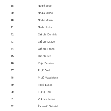
38.
Nedić Joso
39.
Nedić Mihael
40.
Nedić Mislav
41.
Nedić Ruža
42.
Oršolić Dominik
43.
Oršolić Drago
44.
Oršolić Frano
45.
Oršolić Ivo
46.
Pejić Zvonko
47.
Prgić Darko
48.
Prgić Magdalena
49.
Topić Lukas
50.
Tukulj Emir
51.
Vuković Ivona
52.
Živković Gabriel