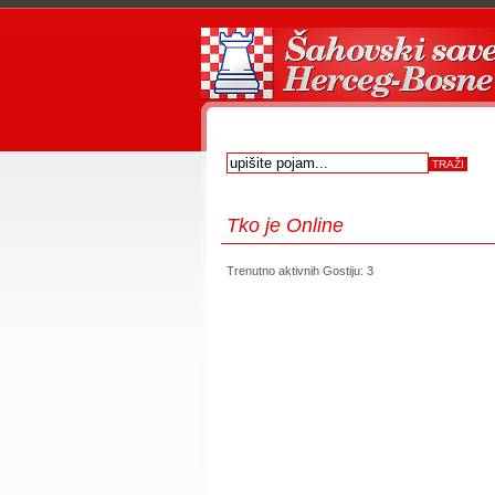
Tko
je Online
Trenutno aktivnih Gostiju: 3
first
prev
next
last
start
stop