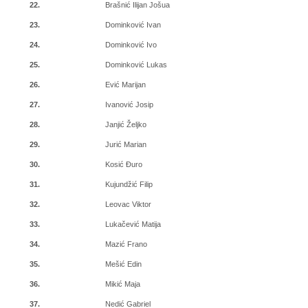
22.
Brašnić Ilijan Jošua
23.
Dominković Ivan
24.
Dominković Ivo
25.
Dominković Lukas
26.
Ević Marijan
27.
Ivanović Josip
28.
Janjić Željko
29.
Jurić Marian
30.
Kosić Đuro
31.
Kujundžić Filip
32.
Leovac Viktor
33.
Lukačević Matija
34.
Mazić Frano
35.
Mešić Edin
36.
Mikić Maja
37.
Nedić Gabriel