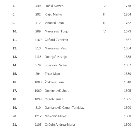
7.
449
Rošić Slavko
IV
177
8.
292
Klajić Marko
III
176
9.
412
Vincetić Joso
III
175
10.
289
Marošević Tunjo
IV
167
11.
1169
Oršolić Zvonimir
166
12.
513
Marošević Pero
165
13.
1113
Doknjaš Hrvoje
163
14.
579
Josipović Vinko
163
15.
294
Trtak Mujo
163
16.
1083
Živković Ivan
161
17.
1069
Dominković Joso
160
18.
1099
Oršolić Ruža
160
19.
810
Damjanović Grgur-Tomislav
160
20.
1212
Mišković Mirko
160
21.
1105
Oršolić Andrea-Maria
160