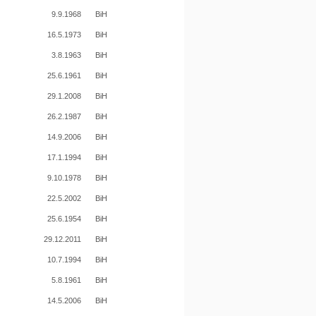
8
9.9.1968
BiH
4
16.5.1973
BiH
2
3.8.1963
BiH
3
25.6.1961
BiH
7
29.1.2008
BiH
4
26.2.1987
BiH
8
14.9.2006
BiH
7
17.1.1994
BiH
0
9.10.1978
BiH
0
22.5.2002
BiH
5
25.6.1954
BiH
5
29.12.2011
BiH
0
10.7.1994
BiH
0
5.8.1961
BiH
0
14.5.2006
BiH