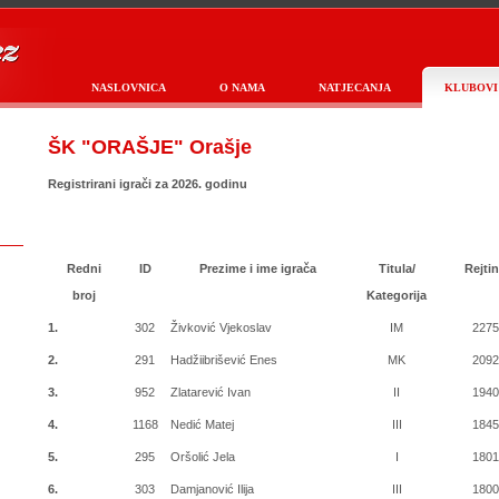
NASLOVNICA
O NAMA
NATJECANJA
KLUBOVI
ŠK "ORAŠJE" Orašje
Registrirani igrači za 2026. godinu
Redni
ID
Prezime i ime igrača
Titula/
Rejti
broj
Kategorija
1.
302
Živković Vjekoslav
IM
227
2.
291
Hadžiibrišević Enes
MK
209
3.
952
Zlatarević Ivan
II
194
4.
1168
Nedić Matej
III
184
5.
295
Oršolić Jela
I
180
6.
303
Damjanović Ilija
III
180