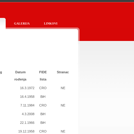
GALERIJA
LINKOVI
ng
Datum
FIDE
Stranac
rođenja
lista
5
16.3.1972
CRO
NE
2
16.4.1958
BiH
0
7.11.1984
CRO
NE
5
4.3.2008
BiH
1
22.1.1966
BiH
0
19.12.1958
CRO
NE