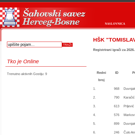
NASLOVNICA
HŠK "TOMISLAV
Registrirani igrači za 2026
Tko
je Online
Redni
ID
P
Trenutno aktivnih Gostiju: 9
first
prev
next
last
start
stop
broj
1.
968
Duvnjak
2.
790
Karačić
3.
613
Prljević
4.
576
Markovi
5.
899
Duvnjak
6.
246
Čulo An