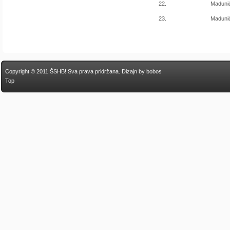
22.
Madunić
23.
Madunić
Copyright © 2011 ŠSHB! Sva prava pridržana.
Dizajn by bobos
Top