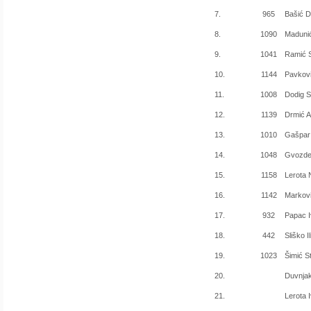
7.
965
Bašić 
8.
1090
Maduni
9.
1041
Ramić 
10.
1144
Pavkovi
11.
1008
Dodig S
12.
1139
Drmić A
13.
1010
Gašpar
14.
1048
Gvozde
15.
1158
Lerota 
16.
1142
Markovi
17.
932
Papac I
18.
442
Sliško Il
19.
1023
Šimić S
20.
Duvnjak
21.
Lerota 