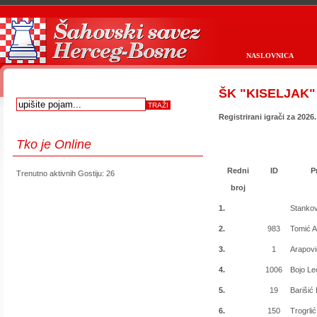
NASLOVNICA
ŠK "KISELJAK" 
Registrirani igrači za 2026
Tko
je Online
Redni
ID
P
Trenutno aktivnih Gostiju: 26
first
prev
next
last
start
stop
broj
1.
Stankov
2.
983
Tomić A
3.
1
Arapovi
4.
1006
Bojo Le
5.
19
Barišić
6.
150
Trogrli