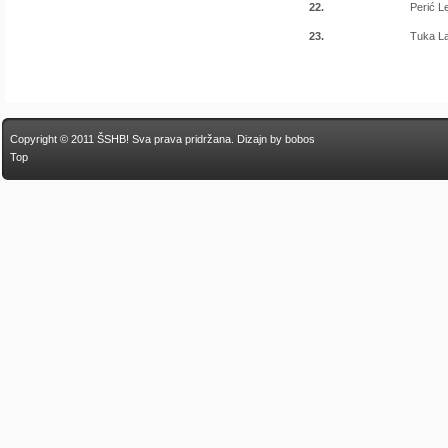
22.
Perić 
23.
Tuka La
Copyright © 2011 ŠSHB! Sva prava pridržana.
Dizajn by bobos
Top