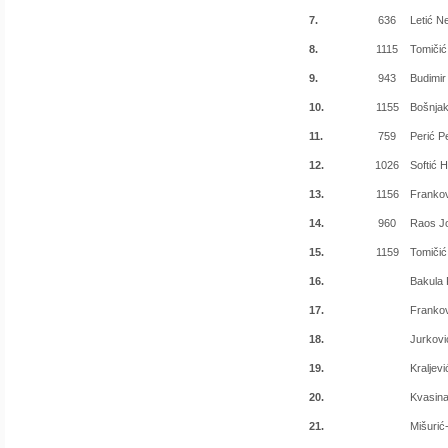
7.
636
Letić N
8.
1115
Tomičić
9.
943
Budimir
10.
1155
Bošnja
11.
759
Perić P
12.
1026
Softić 
13.
1156
Frankov
14.
960
Raos J
15.
1159
Tomiči
16.
Bakula F
17.
Frankov
18.
Jurkovi
19.
Kraljev
20.
Kvasina
21.
Mišurić