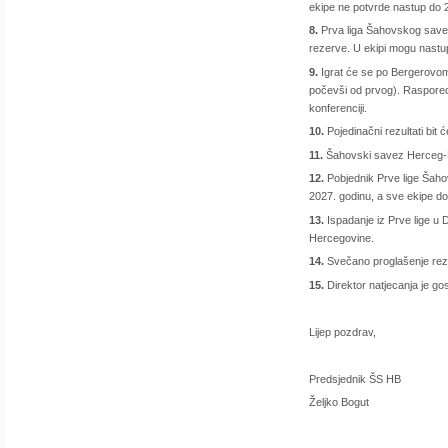
ekipe ne potvrde nastup do 2
8.
Prva liga Šahovskog savez
rezerve. U ekipi mogu nastup
9.
Igrat će se po Bergerovom 
počevši od prvog). Raspored k
konferenciji.
10.
Pojedinačni rezultati bit 
11.
Šahovski savez Herceg-Bo
12.
Pobjednik Prve lige Šaho
2027. godinu, a sve ekipe do
13.
Ispadanje iz Prve lige u 
Hercegovine.
14.
Svečano proglašenje rezul
15.
Direktor natjecanja je gos
Lijep pozdrav,
Predsjednik ŠS HB
Željko Bogut