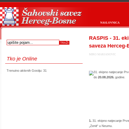
NASLOVNICA
RASPIS - 31. ek
saveza Herceg-
MIRO MARJANOVIC
Tko
je Online
Trenutno aktivnih Gostiju: 31
31. ekipno natjecanje P
do
20.08.2026.
godine.
1.
31. ekipno natjecanje Prv
„Zenit“ u Neumu.