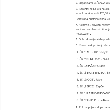
2.
Organizator je Šahovski s
3.
Smještaj ekipa je u hotelu
jednokrevetnoj sobi 175,00 
Boravišna pristojba iznosi 3
4.
Klubovi su obvezni rezervi
sudionici su obvezni biti smj
hotel „Zenit“.
5.
Dolazak natjecatelja predvi
6.
Pravo nastupa imaju sljed
ŠK "KISELJAK" Kiseljak
ŠK "NAPREDAK" Zenica
ŠK „ORAŠJE“ Orašje
ŠK „ŠIROKI BRIJEG“, Širo
ŠK „JAJCE“, Jajce
ŠK „ŽEPČE“, Žepče
ŠK "HRASNO-BUSOVAČA
ŠK "RAMA" Prozor-Ram
7.
Rok za prijavu ekipa na na