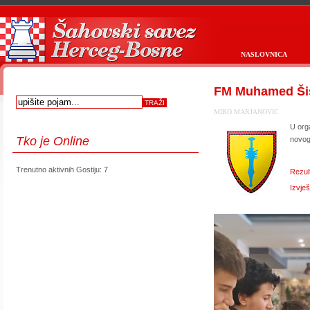
NASLOVNICA
FM Muhamed Šiš
MIRO MARJANOVIC
U orga
Tko
je Online
novogo
Trenutno aktivnih Gostiju: 7
Rezul
Izvješ