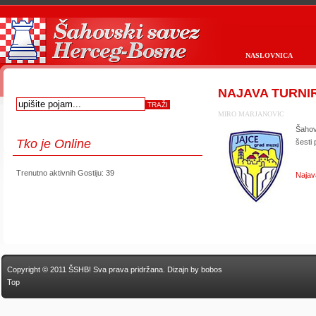
NASLOVNICA
NAJAVA TURNIRA
MIRO MARJANOVIC
Šahov
Tko
je Online
šesti
Trenutno aktivnih Gostiju: 39
Najav
Copyright © 2011 ŠSHB! Sva prava pridržana.
Dizajn by bobos
Top