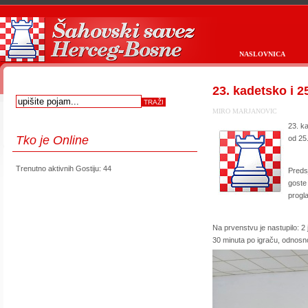
NASLOVNICA
23. kadetsko i 
MIRO MARJANOVIC
23. k
Tko
je Online
od 25
Trenutno aktivnih Gostiju: 44
Preds
first
prev
next
last
start
stop
goste
progl
Na prvenstvu je nastupilo: 2 
30 minuta po igraču, odnosno 