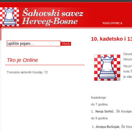
NASLOVNICA
10. kadetsko i 
Deset
Tko
je Online
Neumu
Na prv
kola.T
Trenutno aktivnih Gostiju: 72
je slij
first
prev
next
last
start
stop
Kadetkinje:
do 7 godina
1.
Nerja Softić
, ŠK Kiselja
do 9 godina
Josipa Bošnjak
, ŠK Kise