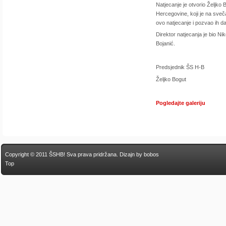
Natjecanje je otvorio Željk
Hercegovine, koji je na sveč
ovo natjecanje i pozvao ih d
Direktor natjecanja je bio Ni
Bojanić.
Predsjednik ŠS H-B
Željko Bogut
Pogledajte galeriju
Copyright © 2011 ŠSHB! Sva prava pridržana.
Dizajn by bobos
Top