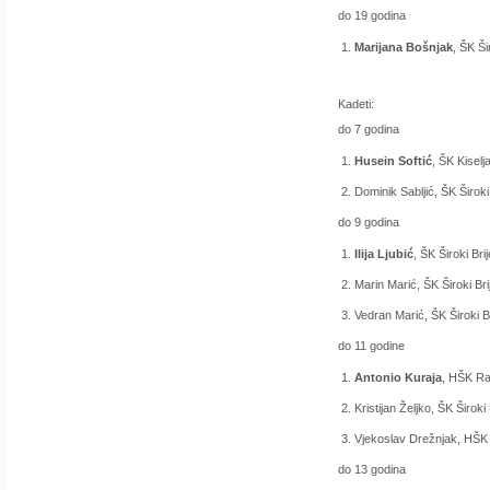
do 19 godina
Marijana Bošnjak
, ŠK Ši
Kadeti:
do 7 godina
Husein Softić
, ŠK Kiselj
Dominik Sabljić, ŠK Široki
do 9 godina
Ilija Ljubić
, ŠK Široki Bri
Marin Marić, ŠK Široki Bri
Vedran Marić, ŠK Široki B
do 11 godine
Antonio Kuraja
, HŠK R
Kristijan Željko, ŠK Široki 
Vjekoslav Drežnjak, HŠ
do 13 godina